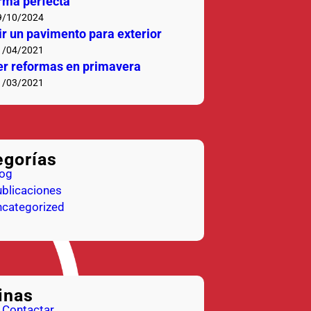
rma perfecta
9/10/2024
ir un pavimento para exterior
1/04/2021
r reformas en primavera
1/03/2021
egorías
log
blicaciones
categorized
inas
Contactar