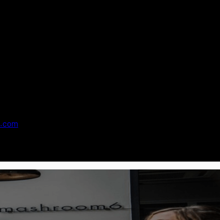
general
o.com