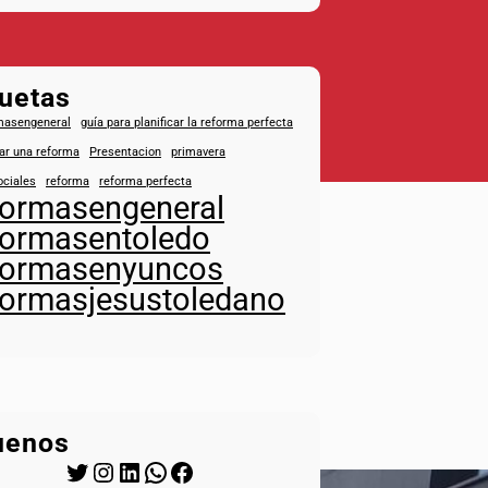
quetas
masengeneral
guía para planificar la reforma perfecta
car una reforma
Presentacion
primavera
ociales
reforma
reforma perfecta
formasengeneral
formasentoledo
formasenyuncos
formasjesustoledano
uenos
Twitter
Instagram
LinkedIn
WhatsApp
Facebook