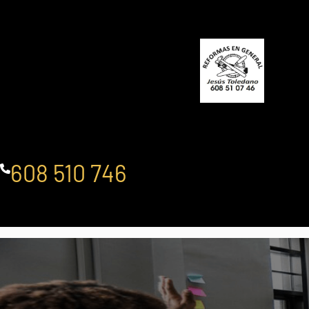
Saltar
al
contenido
608 510 746