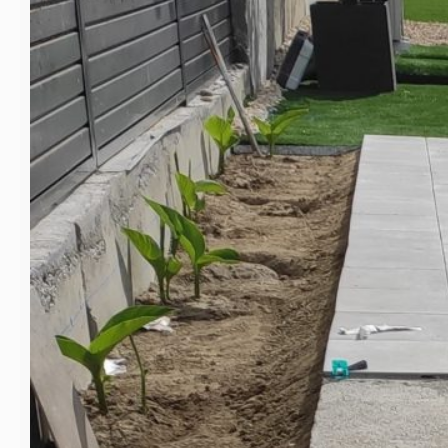
Hacer refor
primavera
La primavera, la san
Estamos a mediado