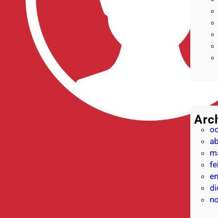
Arc
o
ab
m
fe
e
d
n