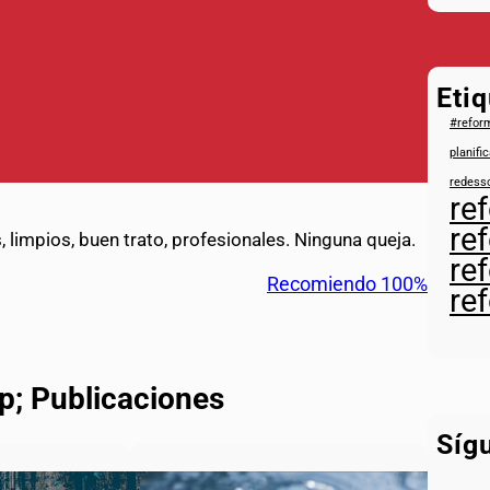
Eti
#refor
planifi
redess
re
re
 limpios, buen trato, profesionales. Ninguna queja.
re
Recomiendo 100%
re
p; Publicaciones
Síg