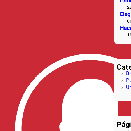
refo
2
Eleg
0
Hace
1
Cat
B
Pu
Un
Pág