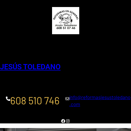
Saltar
al
contenido
Reformas en general
JESÚS TOLEDANO
info@reformasjesustoledano
608 510 746
.com
Facebook
Instagram