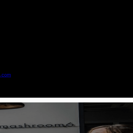
general
o.com