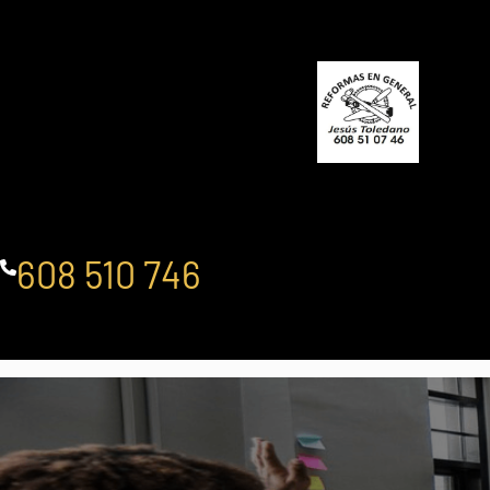
Saltar
al
contenido
608 510 746