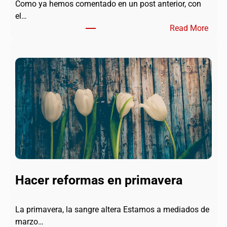
Como ya hemos comentado en un post anterior, con
el…
:
Read More
E
l
e
g
i
r
u
n
p
a
v
i
Hacer reformas en primavera
m
e
La primavera, la sangre altera Estamos a mediados de
n
marzo…
t