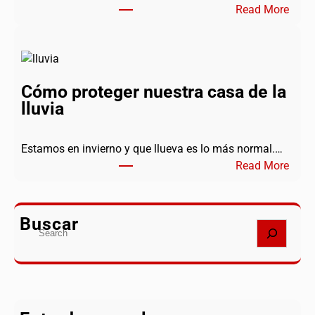
:
Read More
o
H
p
a
a
c
r
e
a
Cómo proteger nuestra casa de la
r
e
lluvia
r
x
e
t
f
e
Estamos en invierno y que llueva es lo más normal.…
o
r
:
Read More
r
i
C
m
o
ó
a
r
m
Buscar
S
s
o
e
e
p
a
n
r
r
p
o
c
r
t
h
i