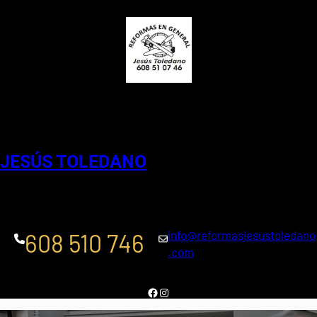
Saltar
al
contenido
Reformas en general
JESÚS TOLEDANO
info@reformasjesustoledano
608 510 746
.com
Facebook
Instagram