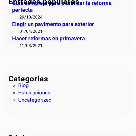
Entradas populares
e
Guía completa para planificar la reforma
m
g
perfecta
a
e
29/10/2024
v
r
Elegir un pavimento para exterior
e
n
01/04/2021
r
u
Hacer reformas en primavera
a
e
11/03/2021
s
t
r
a
Categorías
c
Blog
a
Publicaciones
s
Uncategorized
a
d
e
l
a