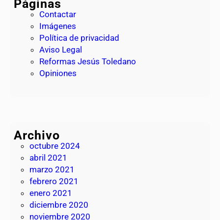
Páginas
l
Contactar
l
Imágenes
u
Política de privacidad
v
Aviso Legal
i
Reformas Jesús Toledano
a
Opiniones
Archivo
octubre 2024
abril 2021
marzo 2021
febrero 2021
enero 2021
diciembre 2020
noviembre 2020