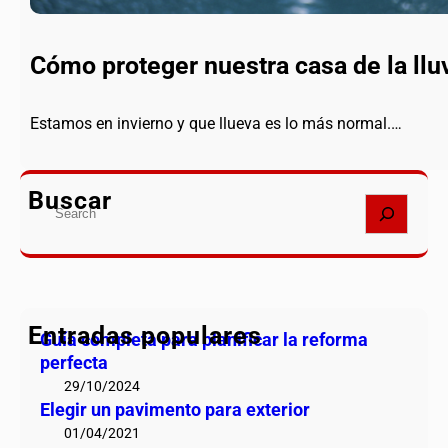
Cómo proteger nuestra casa de la llu
Estamos en invierno y que llueva es lo más normal.…
Buscar
S
e
a
r
c
h
Entradas populares
Guía completa para planificar la reforma
perfecta
29/10/2024
Elegir un pavimento para exterior
01/04/2021