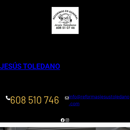
Saltar
al
contenido
Reformas en general
JESÚS TOLEDANO
info@reformasjesustoledano
608 510 746
.com
Facebook
Instagram