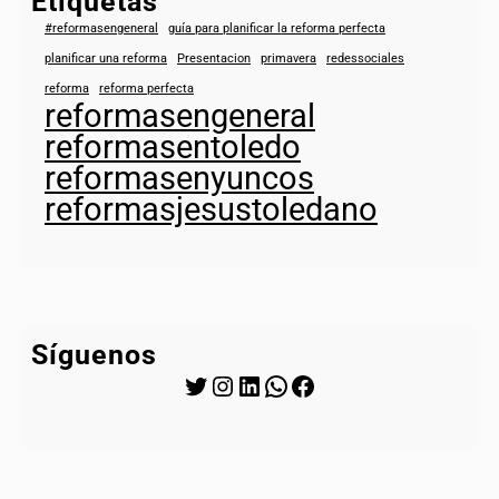
Etiquetas
#reformasengeneral
guía para planificar la reforma perfecta
planificar una reforma
Presentacion
primavera
redessociales
reforma
reforma perfecta
reformasengeneral
reformasentoledo
reformasenyuncos
reformasjesustoledano
Síguenos
Twitter
Instagram
LinkedIn
WhatsApp
Facebook